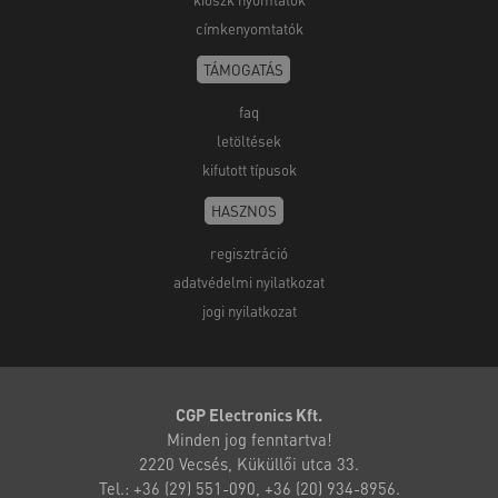
címkenyomtatók
TÁMOGATÁS
faq
letöltések
kifutott típusok
HASZNOS
regisztráció
adatvédelmi nyilatkozat
jogi nyilatkozat
CGP Electronics Kft.
Minden jog fenntartva!
2220 Vecsés, Küküllői utca 33.
Tel.: +36 (29) 551-090, +36 (20) 934-8956.