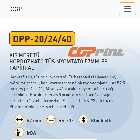
CGP
DPP-20/24/40
KIS MÉRETŰ
HORDOZHATÓ TŰS NYOMTATÓ 57MM-ES
PAPÍRRAL
Kedvező árú, tűs mini nyomtató. Felhasználását javasoljuk,
mérő műszerek, bankkártya terminálok nyomtatójának. Az 57,5
mm-es papírra 20, 24 vagy 40 karakter nyomtatására képes
soronként. Karakter tervező program segítségével saját
karakter készletet tervezhet. Soros TTL, RS-232, IrDA és
Bluetooth intarface-szel rendelhető.
57 mm
RS-232
Bluetooth
IrDA