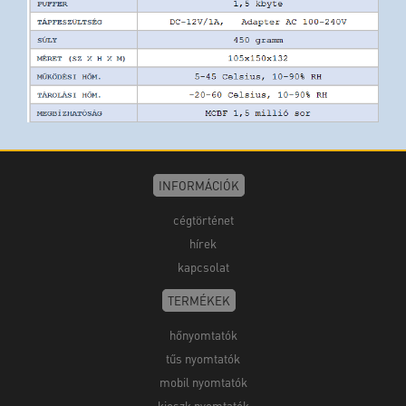
INFORMÁCIÓK
cégtörténet
hírek
kapcsolat
TERMÉKEK
hőnyomtatók
tűs nyomtatók
mobil nyomtatók
kioszk nyomtatók