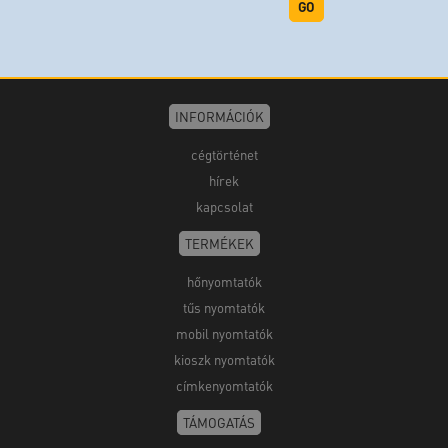
GO
INFORMÁCIÓK
cégtörténet
hírek
kapcsolat
TERMÉKEK
hőnyomtatók
tűs nyomtatók
mobil nyomtatók
kioszk nyomtatók
címkenyomtatók
TÁMOGATÁS