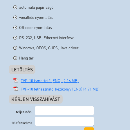
automata papír vágó
vonalkód nyomtatás
QR code nyomtatás
RS-232, USB, Ethernet interfész
Windows, OPOS, CUPS, Java driver
Hang tár
LETÖLTÉS
FVP-10 ismertető (ENG) (2.16 MB)
FVP-10 felhasználói kézikönyv (ENG) (4.71 MB)
KÉRJEN VISSZAHÍVÁST
teljes név:
telefonszám: