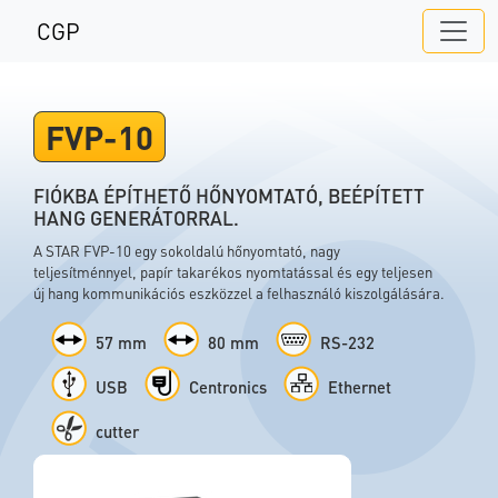
CGP
FVP-10
FIÓKBA ÉPÍTHETŐ HŐNYOMTATÓ, BEÉPÍTETT
HANG GENERÁTORRAL.
A STAR FVP-10 egy sokoldalú hőnyomtató, nagy
teljesítménnyel, papír takarékos nyomtatással és egy teljesen
új hang kommunikációs eszközzel a felhasználó kiszolgálására.
57 mm
80 mm
RS-232
USB
Centronics
Ethernet
cutter