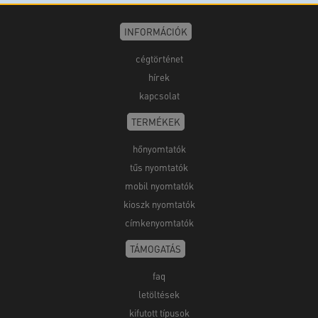
INFORMÁCIÓK
cégtörténet
hírek
kapcsolat
TERMÉKEK
hőnyomtatók
tűs nyomtatók
mobil nyomtatók
kioszk nyomtatók
címkenyomtatók
TÁMOGATÁS
faq
letöltések
kifutott típusok