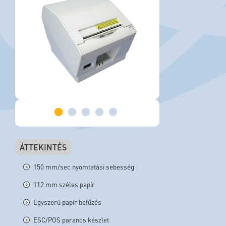
ÁTTEKINTÉS
150 mm/sec nyomtatási sebesség
112 mm széles papír
Egyszerú papír befűzés
ESC/POS parancs készlet