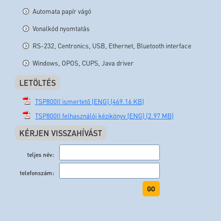
Automata papír vágó
Vonalkód nyomtatás
RS-232, Centronics, USB, Ethernet, Bluetooth interface
Windows, OPOS, CUPS, Java driver
LETÖLTÉS
TSP800II ismertető (ENG) (469.16 KB)
TSP800II felhasználói kézikönyv (ENG) (2.97 MB)
KÉRJEN VISSZAHÍVÁST
teljes név:
telefonszám:
GO