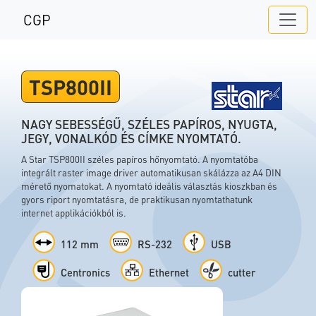
CGP
TSP800II
NAGY SEBESSÉGŰ, SZÉLES PAPÍROS, NYUGTA,
JEGY, VONALKÓD ÉS CÍMKE NYOMTATÓ.
A Star TSP800II széles papíros hőnyomtató. A nyomtatóba
integrált raster image driver automatikusan skálázza az A4 DIN
mérető nyomatokat. A nyomtató ideális választás kioszkban és
gyors riport nyomtatásra, de praktikusan nyomtathatunk
internet applikációkból is.
112 mm
RS-232
USB
Centronics
Ethernet
cutter